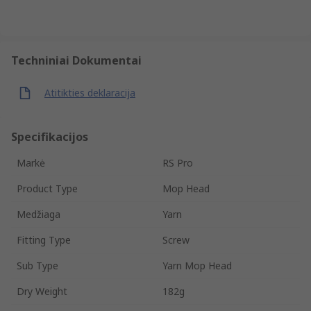
Techniniai Dokumentai
Atitikties deklaracija
Specifikacijos
Markė
RS Pro
Product Type
Mop Head
Medžiaga
Yarn
Fitting Type
Screw
Sub Type
Yarn Mop Head
Dry Weight
182g