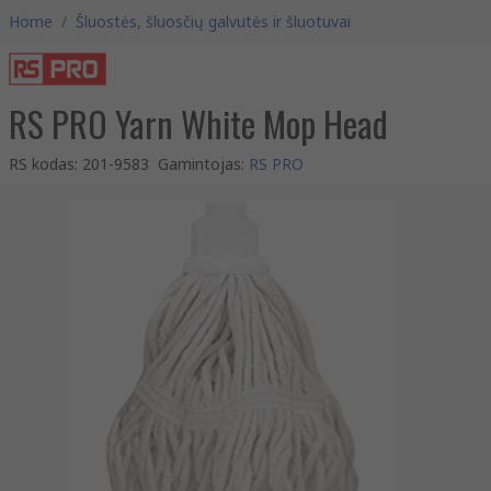
Home
/
Šluostės, šluosčių galvutės ir šluotuvai
RS PRO Yarn White Mop Head
RS kodas
:
201-9583
Gamintojas
:
RS PRO