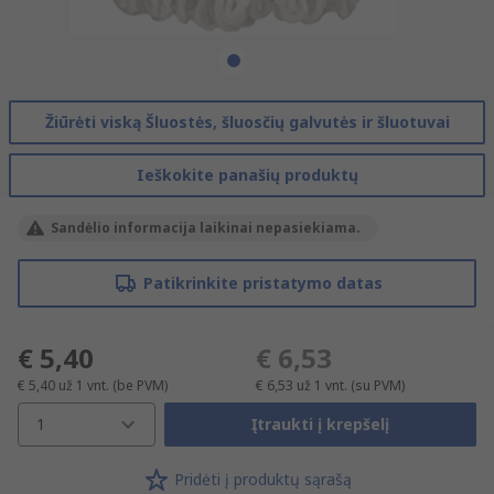
Žiūrėti viską Šluostės, šluosčių galvutės ir šluotuvai
Ieškokite panašių produktų
Sandėlio informacija laikinai nepasiekiama.
Patikrinkite pristatymo datas
€ 5,40
€ 6,53
€ 5,40
už 1 vnt.
(be PVM)
€ 6,53
už 1 vnt.
(su PVM)
1
Įtraukti į krepšelį
Pridėti į produktų sąrašą