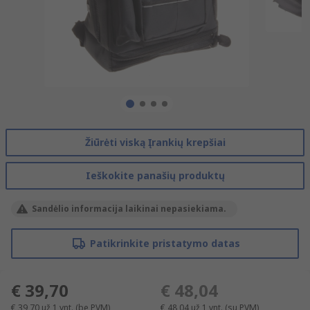
Žiūrėti viską Įrankių krepšiai
Ieškokite panašių produktų
Sandėlio informacija laikinai nepasiekiama.
Patikrinkite pristatymo datas
€ 39,70
€ 48,04
€ 39,70
už 1 vnt.
(be PVM)
€ 48,04
už 1 vnt.
(su PVM)