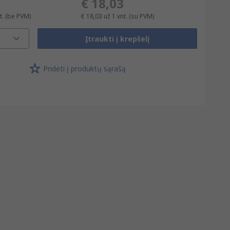
€ 18,03
t.
(be PVM)
€ 18,03
už 1 vnt.
(su PVM)
Įtraukti į krepšelį
Pridėti į produktų sąrašą