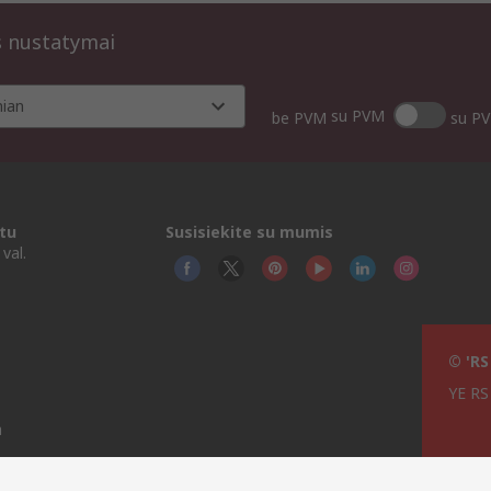
s nustatymai
nian
su PVM
be PVM
su P
tu
Susisiekite su mumis
val.
© 'RS
YE RS 
a