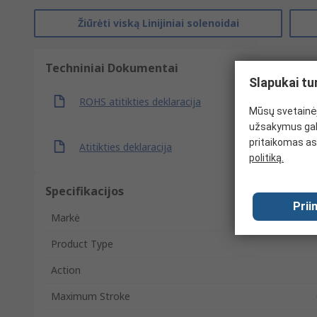
Žiūrėti viską Linijiniai solenoidai
Techniniai Dokumentai
Slapukai tu
ROHS atitikties deklaracija
Mūsų svetainėj
užsakymus gal
pritaikomas as
Atitikties deklaracija
politiką.
Specifikacijos
Prii
Markė
Product Type
Action
Maximum Stroke