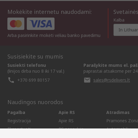
Mokėkite internetu naudodami:
Svetainė
Kalba
In Lithua
Arba pasirinkite mokėti vėliau banko pavedimu
Susisiekite su mumis
Susiekti telefonu
Parašykite mums el. paš
(linijos dirba nuo 8 iki 17 val.)
paprastai atsakome per 24 
+370 699 80157
sales@rsdelivers.lt
Naudingos nuorodos
Pagalba
Apie RS
Atradimas
Registracija
Apie RS
Pramones Zon
Eksportuoti
RS pasaulyje
Automobilių
Pristatymo sąlygos
Įmonių grupė
Transportas