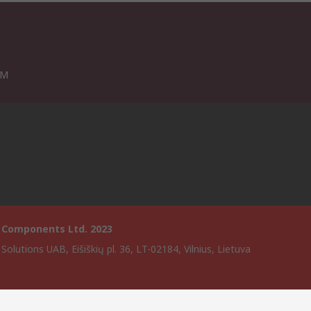
VM
 Components Ltd. 2023
Solutions UAB, Eišiškių pl. 36, LT-02184, Vilnius, Lietuva