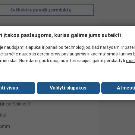
Ieškokite panašių produktų
ri įtakos paslaugoms, kurias galime jums suteikti
e naudojami slapukai ir panašios technologijos, kad naršydami ir pate
ėtumėte naudotis geresnėmis paslaugomis ir kad matomas turinys 
meniškai. Norėdami gauti daugiau informacijos, galite perskaityti
mūsų
mti visus
Valdyti slapukus
Atmesti
RS Pro
Linear Solenoid
Pull
0mm