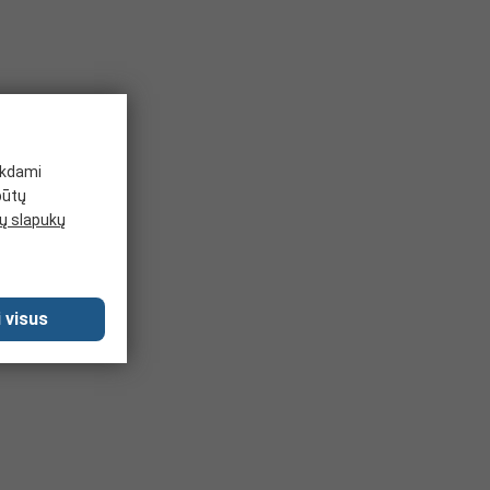
ikdami
būtų
 slapukų
 visus