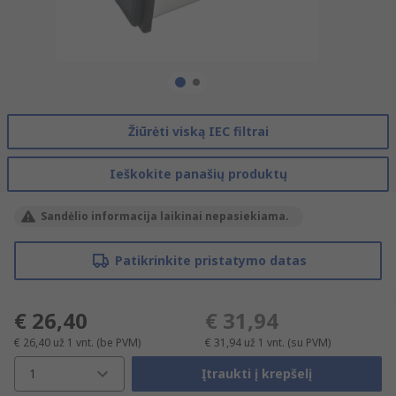
Žiūrėti viską IEC filtrai
Ieškokite panašių produktų
Sandėlio informacija laikinai nepasiekiama.
Patikrinkite pristatymo datas
€ 26,40
€ 31,94
€ 26,40
už 1 vnt.
(be PVM)
€ 31,94
už 1 vnt.
(su PVM)
1
Įtraukti į krepšelį