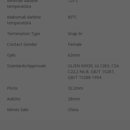
Minimali darbinė
-25°C
temperatūra
Maksimali darbinė
85°C
temperatūra
Termination Type
Snap-In
Contact Gender
Female
Gylis
62mm
Standards/Approvals
UL/EN 60939, UL1283, CSA
C22.2 No.8, GB/T 15287,
GB/T 15288-1994
Plotis
32.2mm
Aukštis
28mm
Kilmės šalis
China