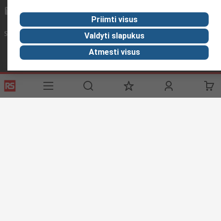
sales@rsdelivers.lt
Priimti visus
Susisiekite su mumis
Valdyti slapukus
Atmesti visus
Naudingos nuorodos
Pagalba
Apie RS
Atradimas
Registracija
Apie RS
Pramones Zona
Eksportuoti
RS pasaulyje
Automobilių
Pristatymo sąlygos
Įmonių grupė
Transportas
Apmokėjimas
ESG
Gamybos
Reliable Solutions
Tinklalapio sąlygos
Prekių grąžinimas
Privatumo politika
© 'RS Components Ltd. 2023