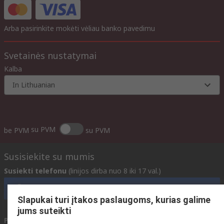
Arba pasirinkite mokėti vėliau banko pavedimu
Svetainės nustatymai
Kalba
In Lithuanian
su PVM
be PVM
su PVM
Susisiekite su mumis
Susiekti telefonu
(linijos dirba nuo 8 iki 17 val.)
Skambinkite klientų aptarnavimo tarnybai dabar
Slapukai turi įtakos paslaugoms, kurias galime
jums suteikti
Parašykite mums el. paštu
paprastai atsakome per 24 val.