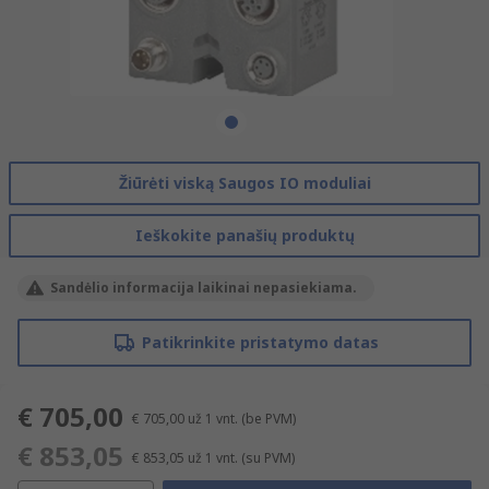
Žiūrėti viską Saugos IO moduliai
Ieškokite panašių produktų
Sandėlio informacija laikinai nepasiekiama.
Patikrinkite pristatymo datas
€ 705,00
€ 705,00
už 1 vnt.
(be PVM)
€ 853,05
€ 853,05
už 1 vnt.
(su PVM)