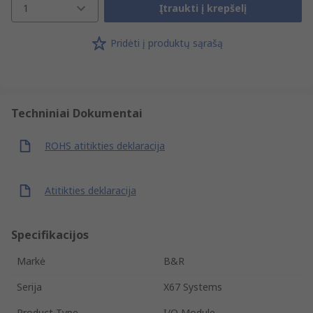
1
Įtraukti į krepšelį
Pridėti į produktų sąrašą
Techniniai Dokumentai
ROHS atitikties deklaracija
Atitikties deklaracija
Specifikacijos
Markė
B&R
Serija
X67 Systems
Product Type
I/O Module