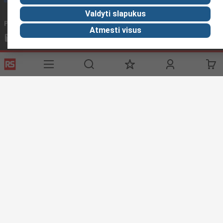
Valdyti slapukus
Parašykite mums el. paštu
paprastai atsakome per 24 val.
Atmesti visus
sales@rsdelivers.lt
Susisiekite su mumis
Naudingos nuorodos
Pagalba
Apie RS
Atradimas
Registracija
Apie RS
Pramones Zona
Eksportuoti
RS pasaulyje
Automobilių
Pristatymo sąlygos
Įmonių grupė
Transportas
Apmokėjimas
ESG
Gamybos
Reliable Solutions
Tinklalapio sąlygos
Prekių grąžinimas
Privatumo politika