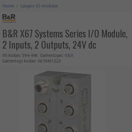
Home
/
Saugos IO moduliai
B&R X67 Systems Series I/O Module,
2 Inputs, 2 Outputs, 24V dc
RS kodas
:
594-446
Gamintojas
:
B&R
Gamintojo kodas
:
X67AM1223