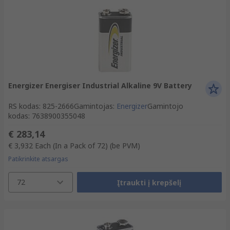
Energizer Energiser Industrial Alkaline 9V Battery
RS kodas
:
825-2666
Gamintojas
:
Energizer
Gamintojo
kodas
:
7638900355048
€ 283,14
€ 3,932
Each (In a Pack of 72)
(be PVM)
Patikrinkite atsargas
72
Įtraukti į krepšelį