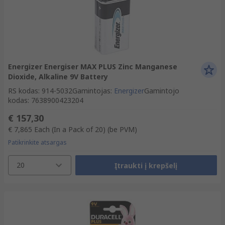
Energizer Energiser MAX PLUS Zinc Manganese
Dioxide, Alkaline 9V Battery
RS kodas
:
914-5032
Gamintojas
:
Energizer
Gamintojo
kodas
:
7638900423204
€ 157,30
€ 7,865
Each (In a Pack of 20)
(be PVM)
Patikrinkite atsargas
20
Įtraukti į krepšelį