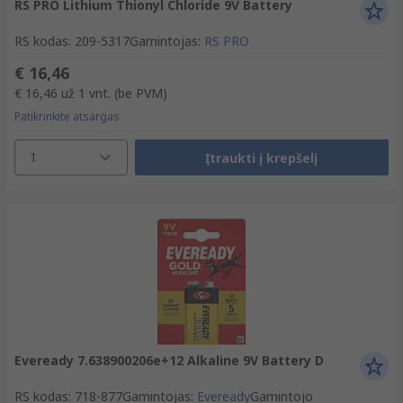
RS PRO Lithium Thionyl Chloride 9V Battery
RS kodas
:
209-5317
Gamintojas
:
RS PRO
€ 16,46
€ 16,46
už 1 vnt.
(be PVM)
Patikrinkite atsargas
1
Įtraukti į krepšelį
Eveready 7.638900206e+12 Alkaline 9V Battery D
RS kodas
:
718-877
Gamintojas
:
Eveready
Gamintojo