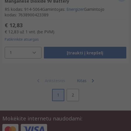
Manganese Dioxide 9V Battery
RS kodas
:
914-5064
Gamintojas
:
Energizer
Gamintojo
kodas
:
7638900423389
€ 12,83
€ 12,83
už 1 vnt.
(be PVM)
Patikrinkite atsargas
1
Įtraukti į krepšelį
Ankstesnis
Kitas
1
2
Mokėkite internetu naudodami: