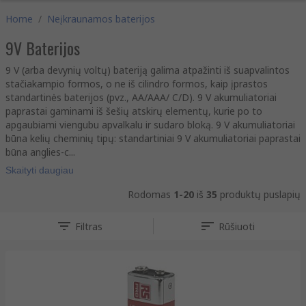
Home
/
Neįkraunamos baterijos
9V Baterijos
9 V (arba devynių voltų) bateriją galima atpažinti iš suapvalintos
stačiakampio formos, o ne iš cilindro formos, kaip įprastos
standartinės baterijos (pvz., AA/AAA/ C/D). 9 V akumuliatoriai
paprastai gaminami iš šešių atskirų elementų, kurie po to
apgaubiami viengubu apvalkalu ir sudaro bloką. 9 V akumuliatoriai
būna kelių cheminių tipų: standartiniai 9 V akumuliatoriai paprastai
būna anglies-c...
Skaityti daugiau
Rodomas
1-20
iš
35
produktų puslapių
Filtras
Rūšiuoti