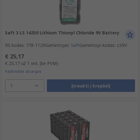
Saft 3 LS 14250 Lithium Thionyl Chloride 9V Battery
RS kodas
:
778-1129
Gamintojas
:
Saft
Gamintojo kodas
:
LS9V
€ 25,17
€ 25,17
už 1 vnt.
(be PVM)
Patikrinkite atsargas
1
Įtraukti į krepšelį