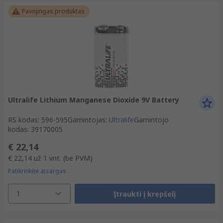
Pavojingas produktas
Ultralife Lithium Manganese Dioxide 9V Battery
RS kodas
:
596-595
Gamintojas
:
Ultralife
Gamintojo
kodas
:
39170005
€ 22,14
€ 22,14
už 1 vnt.
(be PVM)
Patikrinkite atsargas
1
Įtraukti į krepšelį