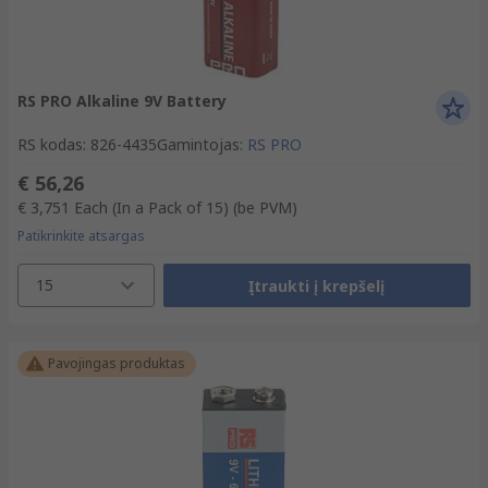
RS PRO Alkaline 9V Battery
RS kodas
:
826-4435
Gamintojas
:
RS PRO
€ 56,26
€ 3,751
Each (In a Pack of 15)
(be PVM)
Patikrinkite atsargas
15
Įtraukti į krepšelį
Pavojingas produktas