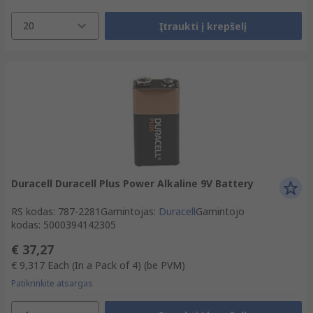
20
Įtraukti į krepšelį
Duracell Duracell Plus Power Alkaline 9V Battery
RS kodas
:
787-2281
Gamintojas
:
Duracell
Gamintojo
kodas
:
5000394142305
€ 37,27
€ 9,317
Each (In a Pack of 4)
(be PVM)
Patikrinkite atsargas