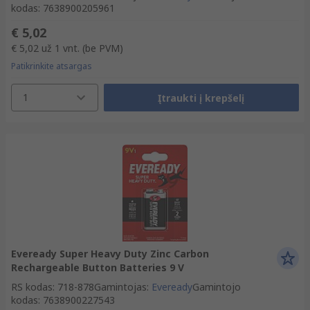
kodas
:
7638900205961
€ 5,02
€ 5,02
už 1 vnt.
(be PVM)
Patikrinkite atsargas
1
Įtraukti į krepšelį
Eveready Super Heavy Duty Zinc Carbon
Rechargeable Button Batteries 9 V
RS kodas
:
718-878
Gamintojas
:
Eveready
Gamintojo
kodas
:
7638900227543