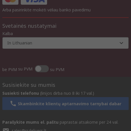
Arba pasirinkite mokėti vėliau banko pavedimu
Svetainės nustatymai
Kalba
In Lithuanian
su PVM
be PVM
su PVM
Susisiekite su mumis
Susiekti telefonu
(linijos dirba nuo 8 iki 17 val.)
Skambinkite klientų aptarnavimo tarnybai dabar
Parašykite mums el. paštu
paprastai atsakome per 24 val.
sales@rsdelivers.lt