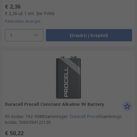
€ 2,36
€ 2,36
už 1 vnt.
(be PVM)
Patikrinkite atsargas
1
Įtraukti į krepšelį
Duracell Procell Constant Alkaline 9V Battery
RS kodas
:
192-4388
Gamintojas
:
Duracell Procell
Gamintojo
kodas
:
5000394122130
€ 50,22