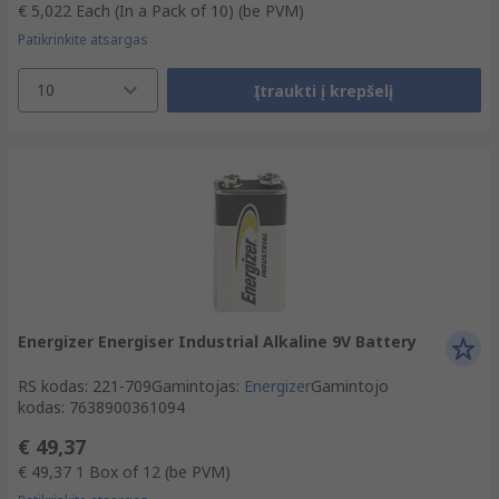
€ 5,022
Each (In a Pack of 10)
(be PVM)
Patikrinkite atsargas
10
Įtraukti į krepšelį
Energizer Energiser Industrial Alkaline 9V Battery
RS kodas
:
221-709
Gamintojas
:
Energizer
Gamintojo
kodas
:
7638900361094
€ 49,37
€ 49,37
1 Box of 12
(be PVM)