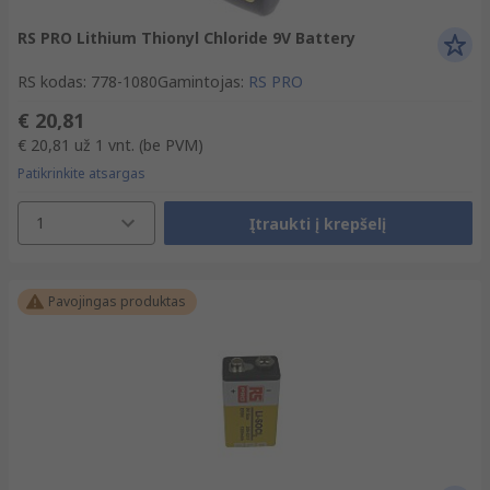
RS PRO Lithium Thionyl Chloride 9V Battery
RS kodas
:
778-1080
Gamintojas
:
RS PRO
€ 20,81
€ 20,81
už 1 vnt.
(be PVM)
Patikrinkite atsargas
1
Įtraukti į krepšelį
Pavojingas produktas