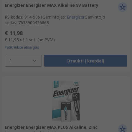
Energizer Energiser MAX Alkaline 9V Battery
RS kodas
:
914-5051
Gamintojas
:
Energizer
Gamintojo
kodas
:
7638900426663
€ 11,98
€ 11,98
už 1 vnt.
(be PVM)
Patikrinkite atsargas
1
Įtraukti į krepšelį
Energizer Energiser MAX PLUS Alkaline, Zinc