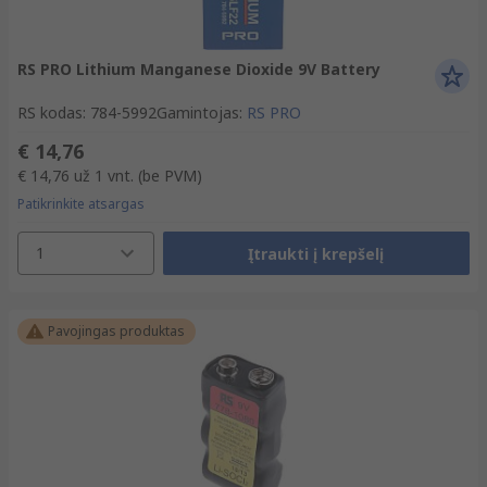
RS PRO Lithium Manganese Dioxide 9V Battery
RS kodas
:
784-5992
Gamintojas
:
RS PRO
€ 14,76
€ 14,76
už 1 vnt.
(be PVM)
Patikrinkite atsargas
1
Įtraukti į krepšelį
Pavojingas produktas