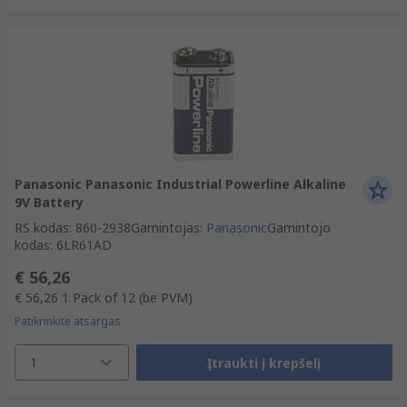
Panasonic Panasonic Industrial Powerline Alkaline
9V Battery
RS kodas
:
860-2938
Gamintojas
:
Panasonic
Gamintojo
kodas
:
6LR61AD
€ 56,26
€ 56,26
1 Pack of 12
(be PVM)
Patikrinkite atsargas
1
Įtraukti į krepšelį