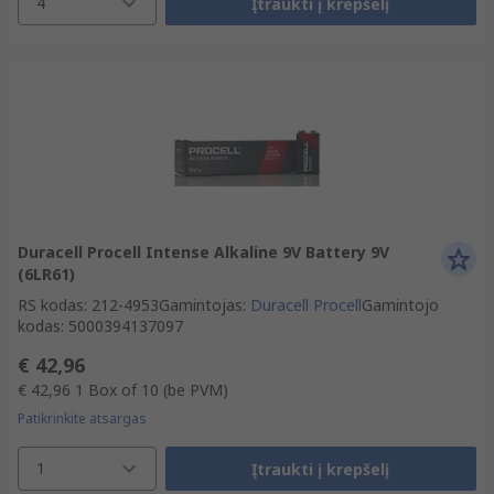
4
Įtraukti į krepšelį
Duracell Procell Intense Alkaline 9V Battery 9V
(6LR61)
RS kodas
:
212-4953
Gamintojas
:
Duracell Procell
Gamintojo
kodas
:
5000394137097
€ 42,96
€ 42,96
1 Box of 10
(be PVM)
Patikrinkite atsargas
1
Įtraukti į krepšelį