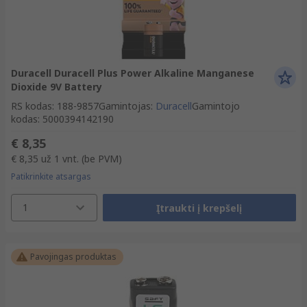
Duracell Duracell Plus Power Alkaline Manganese
Dioxide 9V Battery
RS kodas
:
188-9857
Gamintojas
:
Duracell
Gamintojo
kodas
:
5000394142190
€ 8,35
€ 8,35
už 1 vnt.
(be PVM)
Patikrinkite atsargas
1
Įtraukti į krepšelį
Pavojingas produktas