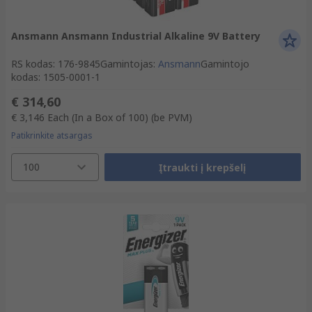
Ansmann Ansmann Industrial Alkaline 9V Battery
RS kodas
:
176-9845
Gamintojas
:
Ansmann
Gamintojo
kodas
:
1505-0001-1
€ 314,60
€ 3,146
Each (In a Box of 100)
(be PVM)
Patikrinkite atsargas
100
Įtraukti į krepšelį