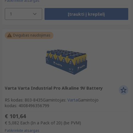
Patikrinkite atsargas
1
Įtraukti į krepšelį
Dvigubas naudojimas
Varta Varta Industrial Pro Alkaline 9V Battery
RS kodas
:
803-8435
Gamintojas
:
Varta
Gamintojo
kodas
:
4008496356799
€ 101,64
€ 5,082
Each (In a Pack of 20)
(be PVM)
Patikrinkite atsargas